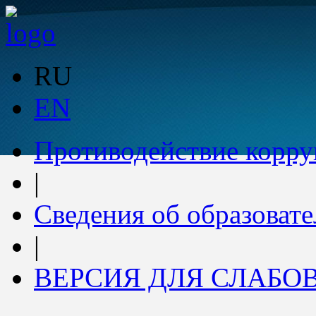
RU
EN
Противодействие корр
|
Сведения об образоват
|
ВЕРСИЯ ДЛЯ СЛАБ