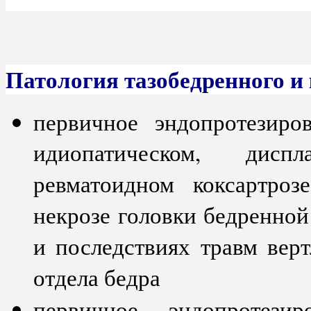
Патология тазобедренного и 
первичное эндопротезиро
идиопатическом, диспла
ревматоидном коксартро
некрозе головки бедренной
и последствиях травм вер
отдела бедра
первичное эндопротези