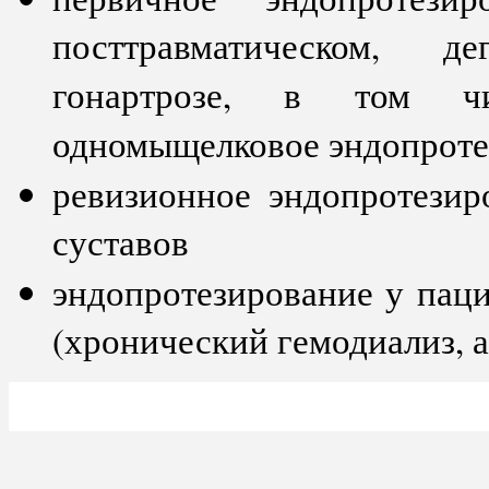
посттравматическом, д
гонартрозе, в том чи
одномыщелковое эндопроте
ревизионное эндопротезир
суставов
эндопротезирование у пац
(хронический гемодиализ, 