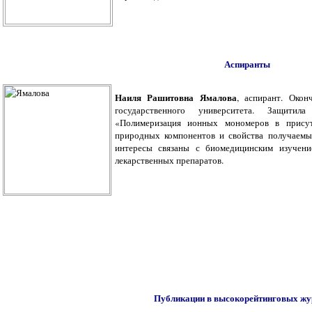
Аспиранты
Наиля Рашитовна Ямалова
, аспирант. Окон
государственного университета. Защити
«Полимеризация ионных мономеров в прису
природных компонентов и свойства получаемы
интересы связаны с биомедицинским изучени
лекарственных препаратов.
Публикации в высокорейтинговых жу