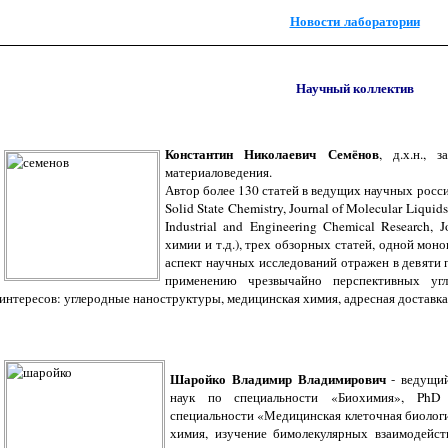
Новости лаборатории
Научный коллектив
Константин Николаевич Семёнов
, д.х.н., 
материаловедения.
Автор более 130 статей в ведущих научных росс
Solid State Chemistry, Journal of Molecular Liqui
Industrial and Engineering Chemical Research, 
химии и т.д.), трех обзорных статей, одной мон
аспект научных исследований отражен в девяти 
применению чрезвычайно перспективных уг
интересов: углеродные наноструктуры, медицинская химия, адресная доставк
Шаройко Владимир Владимирович
- ведущи
наук по специальности «Биохимия», PhD 
специальности «Медицинская клеточная биологи
химия, изучение бимолекулярных взаимодейс