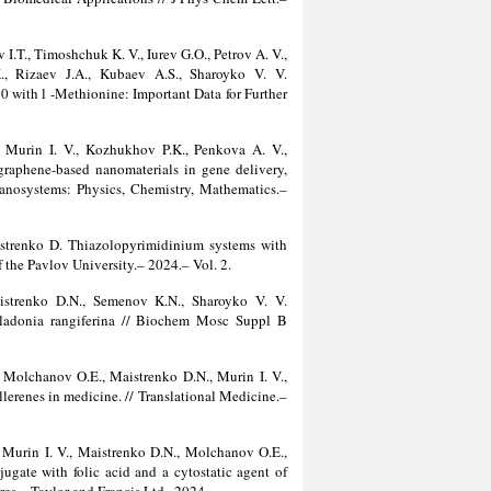
.T., Timoshchuk K. V., Iurev G.O., Petrov A. V.,
, Rizaev J.A., Kubaev A.S., Sharoyko V. V.
 with l -Methionine: Important Data for Further
 Murin I. V., Kozhukhov P.K., Penkova A. V.,
raphene-based nanomaterials in gene delivery,
 Nanosystems: Physics, Chemistry, Mathematics.–
strenko D. Thiazolopyrimidinium systems with
f the Pavlov University.– 2024.– Vol. 2.
istrenko D.N., Semenov K.N., Sharoyko V. V.
Cladonia rangiferina // Biochem Mosc Suppl B
 Molchanov O.E., Maistrenko D.N., Murin I. V.,
ullerenes in medicine. // Translational Medicine.–
 Murin I. V., Maistrenko D.N., Molchanov O.E.,
ugate with folic acid and a cytostatic agent of