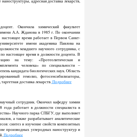
е наноструктуры, адресная доставка лекарств,
оцент. Окончила химический факультет
 имени А.А. Жданова в 1985 г. По окончании
о настоящее время работает в Первом Санкт-
университете имени академика Павлова на
должности младшего научного сотрудника, с
 по настоящее время в должности доцента. В
тацию на тему: «Протеолитическая и
мплемента человека» по специальности –
епень кандидата биологических наук. Область
ированный гемолиз, фотосенсибилизаторы,
таргетная доставка лекарств.
Подробнее
научный сотрудник. Окончил кафедру химии
8 года работает в должности специалиста в
ества» Научного парка СПБГУ, где выполняет
иалов, а также разрабатывает аналитические
сов: синтез и изучение свойств композитных
нове производных углеродных наноструктур и
й.
Подробнее