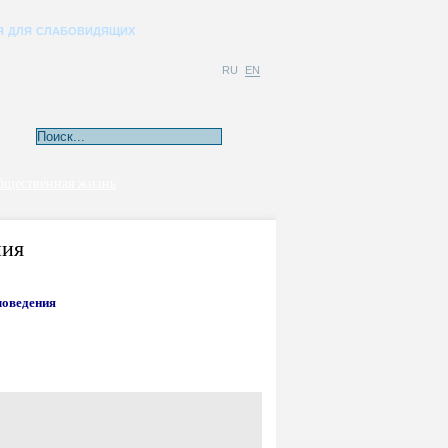
Я ДЛЯ СЛАБОВИДЯЩИХ
RU
EN
бщественная жизнь
ния
ловедения