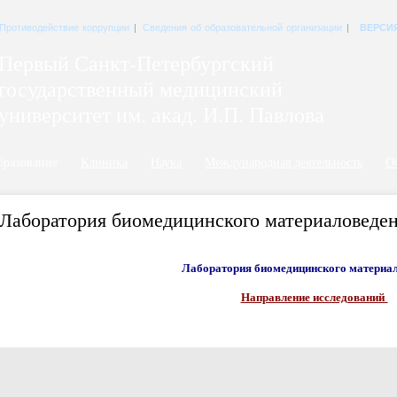
Противодействие коррупции
|
Сведения об образовательной организации
|
ВЕРСИ
Первый Санкт-Петербургский
государственный медицинский
университет им. акад. И.П. Павлова
бразование
Клиника
Наука
Международная деятельность
О
Лаборатория биомедицинского материаловеде
Лаборатория биомедицинского материа
Направление исследований