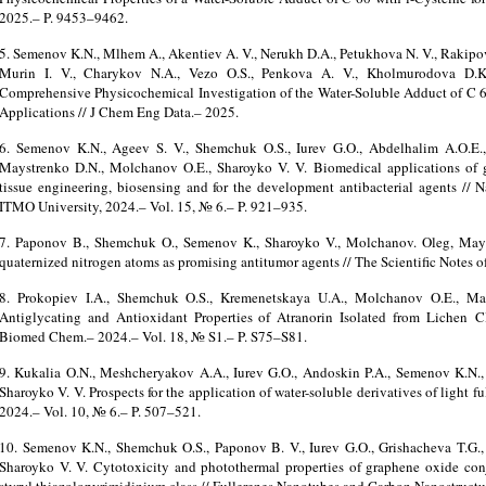
2025.– P. 9453–9462.
5. Semenov K.N., Mlhem A., Akentiev A. V., Nerukh D.A., Petukhova N. V., Rakipov I
Murin I. V., Charykov N.A., Vezo O.S., Penkova A. V., Kholmurodova D.K.
Comprehensive Physicochemical Investigation of the Water-Soluble Adduct of C 60
Applications // J Chem Eng Data.– 2025.
6. Semenov K.N., Ageev S. V., Shemchuk O.S., Iurev G.O., Abdelhalim A.O.E.,
Maystrenko D.N., Molchanov O.E., Sharoyko V. V. Biomedical applications of g
tissue engineering, biosensing and for the development antibacterial agents //
ITMO University, 2024.– Vol. 15, № 6.– P. 921–935.
7. Paponov B., Shemchuk O., Semenov K., Sharoyko V., Molchanov. Oleg, May
quaternized nitrogen atoms as promising antitumor agents // The Scientific Notes o
8. Prokopiev I.A., Shemchuk O.S., Kremenetskaya U.A., Molchanov O.E., Ma
Antiglycating and Antioxidant Properties of Atranorin Isolated from Lichen 
Biomed Chem.– 2024.– Vol. 18, № S1.– P. S75–S81.
9. Kukalia O.N., Meshcheryakov A.A., Iurev G.O., Andoskin P.A., Semenov K.N.,
Sharoyko V. V. Prospects for the application of water-soluble derivatives of light f
2024.– Vol. 10, № 6.– P. 507–521.
10. Semenov K.N., Shemchuk O.S., Paponov B. V., Iurev G.O., Grishacheva T.G.,
Sharoyko V. V. Cytotoxicity and photothermal properties of graphene oxide conj