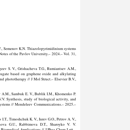
V., Semenov K.N. Thiazolopyrimidinium systems
Notes of the Pavlov University.– 2024.– Vol. 31,
geev S. V., Grishacheva T.G., Rumiantsev A.M.,
jugate based on graphene oxide and alkylating
nd phototherapy // J Mol Struct.– Elsevier B.V.,
v A.M., Sambuk E. V., Bublik I.М., Khomenko P.
. Synthesis, study of biological activity, and
systems // Mendeleev Communications.– 2025.–
.T., Timoshchuk K. V., Iurev G.O., Petrov A. V.,
ova G.U., Rabbimova D.T., Sharoyko V. V.
r Biomedical Applications // J Phys Chem Lett.–