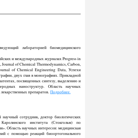
заведующий лабораторией биомедицинского
ийских и международных журналах Progress in
ds, Journal of Chemical Thermodynamics, Carbon,
Journal of Chemical Engineering Data, Успехи
ографии, двух глав в монографиях. Прикладной
патентах, посвященных синтезу, выделению и
леродных наноструктур. Область научных
а лекарственных препаратов.
Подробнее.
й научный сотрудник, доктор биологических
Каролинского института (Стокгольм) по
я». Область научных интересов: медицинская
твий с помощью реакций биоортогонального