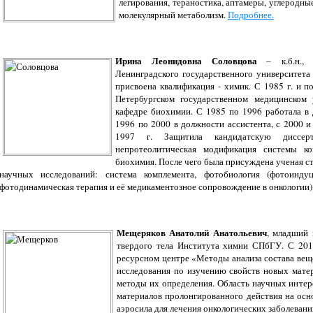
легирования, тераностика, аптамеры, углеродны
молекулярный метаболизм.
Подробнее.
Ирина Леонидовна Соловцова
– к.б.н., д
Ленинградского государственного университета
присвоена квалификация - химик. С 1985 г. и п
Петербургском государственном медицинском 
кафедре биохимии. С 1985 по 1996 работала в 
1996 по 2000 в должности ассистента, с 2000 и
1997 г. Защитила кандидатскую диссер
непротеолитическая модификация системы ко
биохимия. После чего была присуждена ученая ст
научных исследований: система комплемента, фотобиология (фотоиндуц
фотодинамическая терапия и её медикаментозное сопровождение в онкологии), 
Мещеряков Анатолий Анатольевич
, младший 
твердого тела Института химии СПбГУ. С 201
ресурсном центре «Методы анализа состава вещ
исследования по изучению свойств новых матер
методы их определения. Область научных интере
материалов пролонгированного действия на ос
аэросила для лечения онкологических заболевани