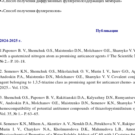
•«Способ получения диффузионных фуллеренолсодержащих мембран»
•«Способ получения фуллеренолов»
Публикации
2024-2025 г.
1.Paponov B. V., Shemchuk O.S., Maistrenko D.N., Molchanov O.E., Sharoyko V. 
with a quaternized nitrogen atom as promising anticancer agents // The Scientific 
№ 2.– P. 10–18.
2. Semenov K.N., Shemchuk O.S., Mikolaichuk O. V., Murin I. V., Iurev G.O., A
Andoskin P.A., Maistrenko D.N., Molchanov O.E., Sharoyko V. V. Covalent con
agent belonging to 1,3,5-triazine class as promising agent for anticancer chemo- a
2025.– Vol. 1326.
3. Shemchuk O.S., Paponov B. V., Rakitianskii D.A., Kalyuzhny D.N., Rumyantse
V., Andoskin P.A., Molchanov O.E., Maistrenko D.N., Semenov K.N., Sharoyko V.V
hemocompatibility of potential antitumor compounds of thiazolopyrimidinium 
Vol. 35, № 1.– P. 63–65.
4. Semenov K.N., Mlhem A., Akentiev A. V., Nerukh D.A., Petukhova N. V., Rakipov I
Murin I. V., Charykov N.A., Kholmurodova D.K., Mahmudova L.B., Amon
Physicochemical Properties of a Water-Soluble Adduct of C 60 with l-Cysteine fo