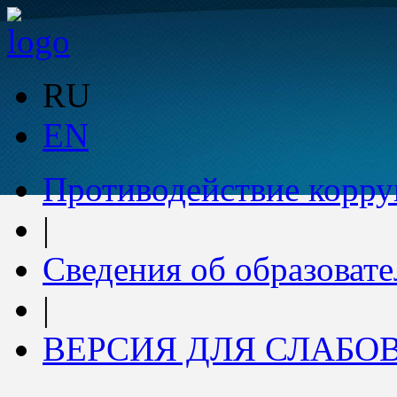
RU
EN
Противодействие корр
|
Сведения об образоват
|
ВЕРСИЯ ДЛЯ СЛАБ