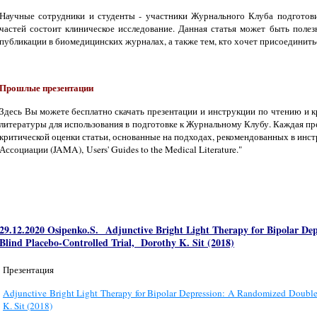
Научные сотрудники и студенты - участники Журнального Клуба подготовил
частей состоит клиническое исследование. Данная статья может быть полез
публикации в биомедицинских журналах, а также тем, кто хочет присоединит
Прошлые презентации
Здесь Вы можете бесплатно скачать презентации и инструкции по чтению и 
литературы для использования в подготовке к Журнальному Клубу. Каждая пр
критической оценки статьи, основанные на подходах, рекомендованных в ин
Ассоциации (JAMA), Users' Guides to the Medical Literature."
29.12.2020 Osipenko.S.
Adjunctive Bright Light Therapy for Bipolar De
Blind Placebo-Controlled Trial, Dorothy K. Sit (2018)
Презентация
Adjunctive Bright Light Therapy for Bipolar Depression: A Randomized Double
K. Sit (2018)