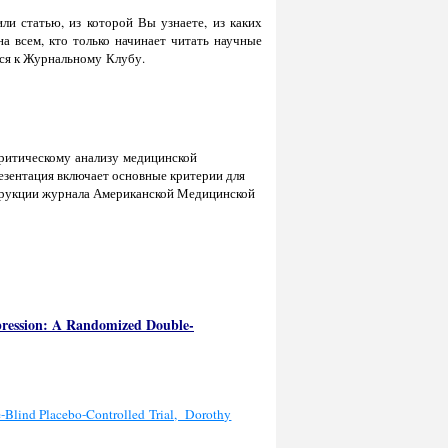
и статью, из которой Вы узнаете, из каких
на всем, кто только начинает читать научные
ься к Журнальному Клубу.
критическому анализу медицинской
езентация включает основные критерии для
струкции журнала Американской Медицинской
pression: A Randomized Double-
-Blind Placebo-Controlled Trial, Dorothy