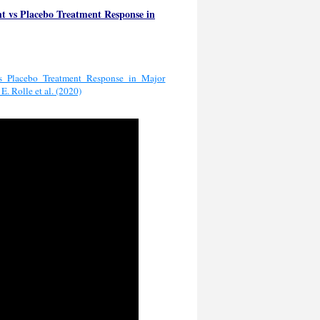
t vs Placebo Treatment Response in
vs Placebo Treatment Response in Major
. Rolle et al. (2020)