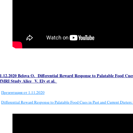
1.12.2020 Belova O.
Differential Reward Response to Palatable Food Cues
fMRI Study Alice V. Ely et al.
Презентация от 1.11.2020
Differential Reward Response to Palatable Food Cues in Past and Current Dieters