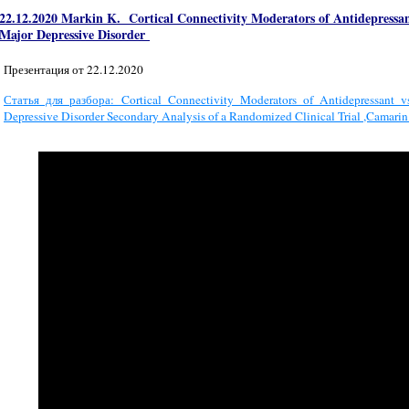
22.12.2020 Markin K.
Cortical Connectivity Moderators of Antidepressan
Major Depressive Disorder
Презентация от 22.12.2020
Статья для разбора: Cortical Connectivity Moderators of Antidepressant 
Depressive Disorder Secondary Analysis of a Randomized Clinical Trial ,Camarin E