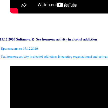
15.12.2020 Sultanova.R
Sex hormone activity in alcohol addiction
Презентация от 15.12.2020
Sex hormone activity in alcohol addiction: Integrating organizational and activat