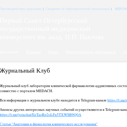
Противодействие коррупции
|
Сведения об образовательной организации
|
ВЕРСИ
Первый Санкт-Петербургский
государственный медицинский
университет им. акад. И.П. Павлова
бразование
Клиника
Наука
Международная деятельность
О
Журнальный Клуб
Журнальный клуб лаборатории клинической фармакологии аддиктивных состоя
совместно с порталом MEDACH.
Вся информация о журнальном клубе находится в Telegram-канале
https://t.me
Анонсы других интересных научных событий осуществляются в Telegram-кан
https://t.me/joinchat/EeTaoRp2oLFn5TXWSB9Q0A
Статья "Анатомия и физиология клинического исследования"