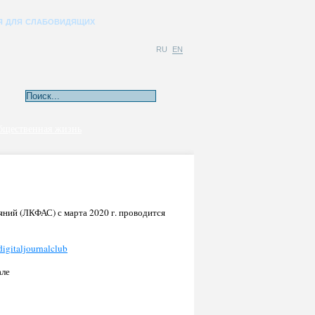
Я ДЛЯ СЛАБОВИДЯЩИХ
RU
EN
бщественная жизнь
ний (ЛКФАС) с марта 2020 г. проводится
/digitaljournalclub
але