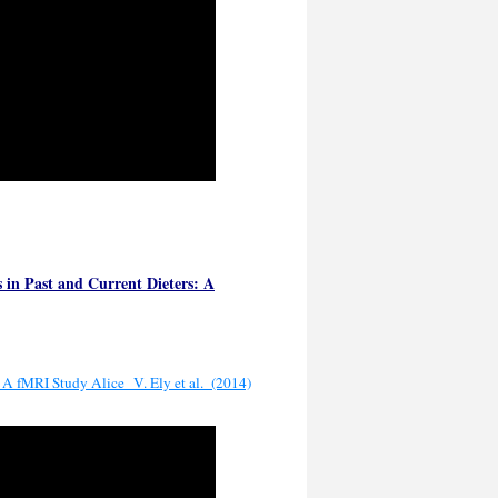
 in Past and Current Dieters: A
: A fMRI Study Alice V. Ely et al. (2014)