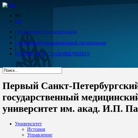
RU
EN
Противодействие коррупции
|
Сведения об образовательной организации
|
ВЕРСИЯ ДЛЯ СЛАБОВИДЯЩИХ
Первый Санкт-Петербургски
государственный медицински
университет им. акад. И.П. П
Университет
История
Управление