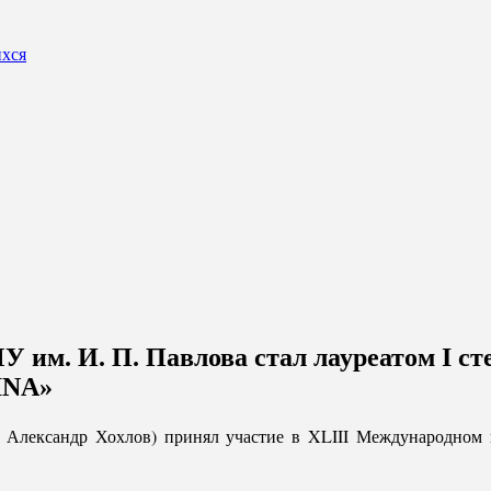
ихся
им. И. П. Павлова стал лауреатом I ст
INA»
ц, Александр Хохлов) принял участие в XLIII Междунаро