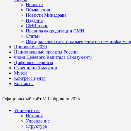
Новости
Объявления
Новости Минздрава
Издания
СМИ о нас
Правила аккредитации СМИ
Статьи
Официальный сайт и размещение на нем информац
Приоритет-2030
Национальные проекты России
Фонд Целевого Капитала (Эндаумент)
Цифровые сервисы
Сувенирный магазин
Музей
Конгресс-центр
Контакты
Официальный сайт © 1spbgmu.ru 2025
Университет
История
Управление
Структура