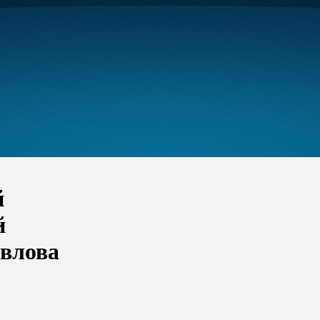
й
й
авлова