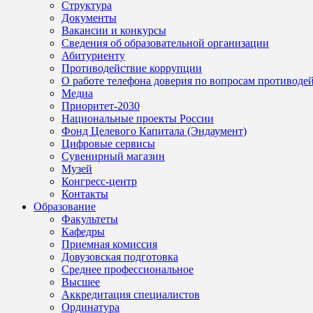
Структура
Документы
Вакансии и конкурсы
Сведения об образовательной организации
Абитуриенту
Противодействие коррупции
О работе телефона доверия по вопросам противоде
Медиа
Приоритет-2030
Национальные проекты России
Фонд Целевого Капитала (Эндаумент)
Цифровые сервисы
Сувенирный магазин
Музей
Конгресс-центр
Контакты
Образование
Факультеты
Кафедры
Приемная комиссия
Довузовская подготовка
Среднее профессиональное
Высшее
Аккредитация специалистов
Ординатура