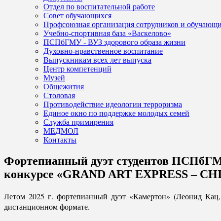
Отдел по воспитательной работе
Совет обучающихся
Профсоюзная организация сотрудников и обучающ
Учебно-спортивная база «Васкелово»
ПСПбГМУ - ВУЗ здорового образа жизни
Духовно-нравственное воспитание
Выпускникам всех лет выпуска
Центр компетенций
Музей
Общежития
Столовая
Противодействие идеологии терроризма
Единое окно по поддержке молодых семей
Служба примирения
МЕДМОЛ
Контакты
Фортепианный дуэт студентов ПСПбГМУ 
конкурсе «GRAND ART EXPRESS – CH
Летом 2025 г. фортепианный дуэт «Камертон» (Леонид Ка
дистанционном формате.