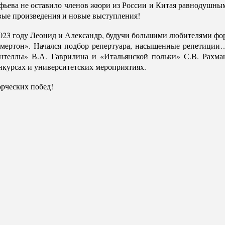
ьева не оставило членов жюри из России и Китая равнодушными,
вые произведения и новые выступления!
2023 году Леонид и Александр, будучи большими любителями фо
амертон». Начался подбор репертуара, насыщенные репетиции
антеллы» В.А. Гаврилина и «Итальянской польки» С.В. Рахман
нкурсах и университетских мероприятиях.
рческих побед!