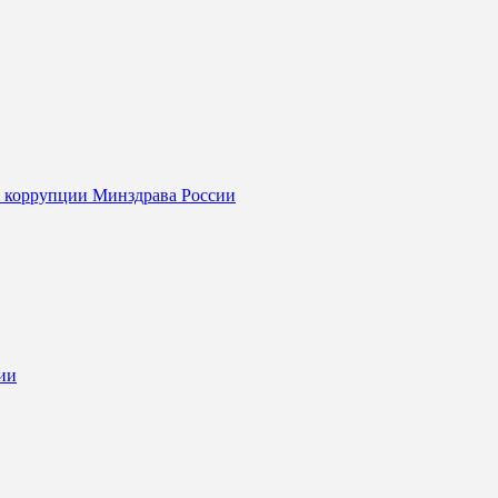
я коррупции Минздрава России
ии