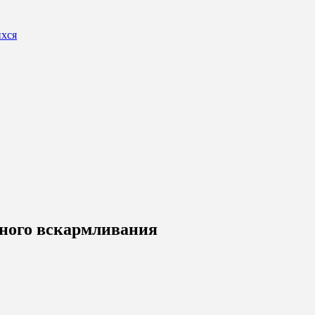
ихся
дного вскармливания