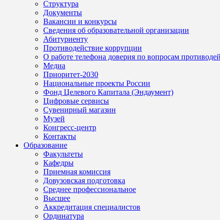
Структура
Документы
Вакансии и конкурсы
Сведения об образовательной организации
Абитуриенту
Противодействие коррупции
О работе телефона доверия по вопросам противоде
Медиа
Приоритет-2030
Национальные проекты России
Фонд Целевого Капитала (Эндаумент)
Цифровые сервисы
Сувенирный магазин
Музей
Конгресс-центр
Контакты
Образование
Факультеты
Кафедры
Приемная комиссия
Довузовская подготовка
Среднее профессиональное
Высшее
Аккредитация специалистов
Ординатура