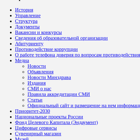
История
Управление
Структура
Документы
Вакансии и конкурсы
Сведения об образовательной организации
Абитуриенту
Противодействие коррупции
О работе телефона доверия по вопросам противодействи
Медиа
Новости
Объявления
Новости Минздрава
Издания
СМИ о нас
Правила аккредитации СМИ
Статьи
Официальный сайт и размещение на нем информац
Приоритет-2030
Национальные проекты России
Фонд Целевого Капитала (Эндаумент)
Цифровые сервисы
Сувенирный магазин
Музей