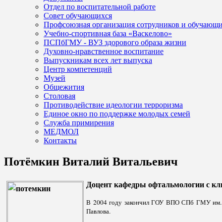
Отдел по воспитательной работе
Совет обучающихся
Профсоюзная организация сотрудников и обучающ
Учебно-спортивная база «Васкелово»
ПСПбГМУ - ВУЗ здорового образа жизни
Духовно-нравственное воспитание
Выпускникам всех лет выпуска
Центр компетенций
Музей
Общежития
Столовая
Противодействие идеологии терроризма
Единое окно по поддержке молодых семей
Служба примирения
МЕДМОЛ
Контакты
Потёмкин Виталий Витальевич
Доцент кафедры офтальмологии с кл
В 2004 году закончил ГОУ ВПО СПб ГМУ им. а
Павлова.