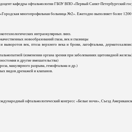
н.в. – доцент кафедры офтальмологии ГБОУ ВПО «Первый Санкт-Петербургский г
З «Городская многопрофильная больница №2». Ежегодно выполняет более 1200
окотехнологических интраокулярных линз.
качественных новообразований глаза, век и глазницы
и выворотов век, птоза верхнего века и брови, лагофтальма, дерматохалязи
альмопатией (изменении органа зрения при заболеваниях щитовидной железы
ностомия и другие вмешательства)
за, макулярного разрыва, гемофтальма и др.)
ных видов дренажей и клапанов.
еждународный офтальмологический конгресс «Белые ночи», Съезд Американско