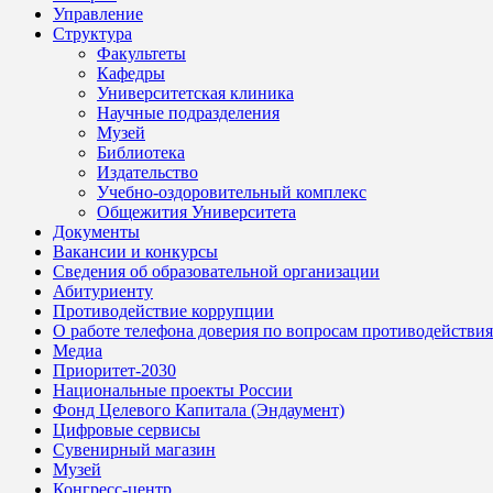
Управление
Структура
Факультеты
Кафедры
Университетская клиника
Научные подразделения
Музей
Библиотека
Издательство
Учебно-оздоровительный комплекс
Общежития Университета
Документы
Вакансии и конкурсы
Сведения об образовательной организации
Абитуриенту
Противодействие коррупции
О работе телефона доверия по вопросам противодействи
Медиа
Приоритет-2030
Национальные проекты России
Фонд Целевого Капитала (Эндаумент)
Цифровые сервисы
Сувенирный магазин
Музей
Конгресс-центр