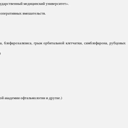
осударственный медицинский университет».
 оперативных вмешательств.
са, блефарохалязиса, грыж орбитальной клетчатки, симблефарона, рубцовых
)
й академии офтальмологии и другие.)