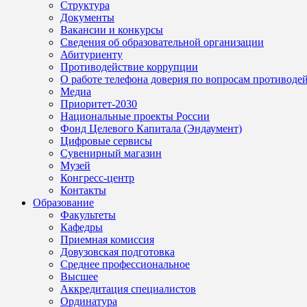
Структура
Документы
Вакансии и конкурсы
Сведения об образовательной организации
Абитуриенту
Противодействие коррупции
О работе телефона доверия по вопросам противоде
Медиа
Приоритет-2030
Национальные проекты России
Фонд Целевого Капитала (Эндаумент)
Цифровые сервисы
Сувенирный магазин
Музей
Конгресс-центр
Контакты
Образование
Факультеты
Кафедры
Приемная комиссия
Довузовская подготовка
Среднее профессиональное
Высшее
Аккредитация специалистов
Ординатура