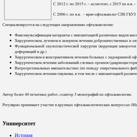
С 2012 г. по 2015 г. – ассистент, с 2015 по 
С 2006 г. по н.в. – врач-офтальмолог СПб ГБУ
Специализируется на следующих направлениях офтальмологии:
Факоэмульсификация катаракты с имплантацией различных видов выс
Хирургическом, лучевом и лазерном лечении доброкачественных и зло
Функциональной окулопластической хирургии (коррекция заворотов 
деформаций и др.)
Хирургическом и консервативном лечении больных с эндокринной офт
Хирургическом лечении заболеваний слезных органов (дакриоцистори
Витреоретинальных вмешательствах (по поводу эпиретинального фибро
Хирургическом лечении глаукомы, в том числе с имплантацией различ
Автор более 40 печатных работ, соавтор 3 монографий по офтальмологии.
Регулярно принимает участие в крупных офтальмологических конгрессах (М
Университет
История