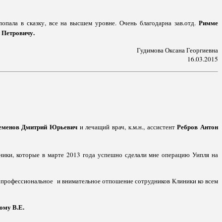
Римме
попала в сказку, все на высшем уровне. Очень благодарна зав.отд.
 Петровичу.
Гудимова Оксана Георгиевна
16.03.2015
еменов Дмитрий Юрьевич
Ребров Антон
и лечащий врач, к.м.н., ассистент
ики, которые в марте 2013 года успешно сделали мне операцию Уипля на
копрофессиональное и внимательное отпошение сотрудников Клиники ко всем
ому В.Е.