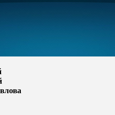
й
й
авлова