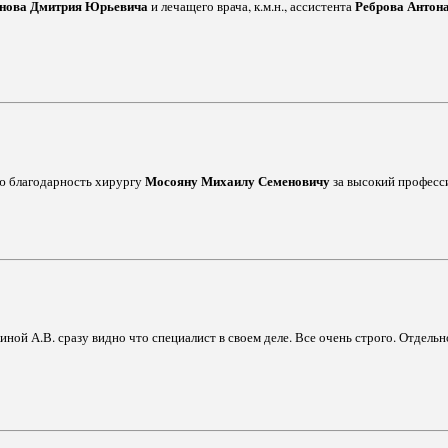
нова Дмитрия Юрьевича
Реброва Антон
и лечащего врача, к.м.н., ассистента
Мосояну Михаилу Семеновичу
ую благодарность хирургу
за высокий професси
ой А.В. сразу видно что специалист в своем деле. Все очень строго. Отдельно