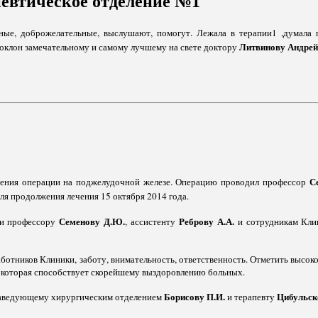
певтическое отделение №1
тные, доброжелательные, выслушают, помогут. Лежала в терапии1 ,думала 
Литвинову Андрей
поклон замечательному и самому лучшему на свете доктору
С
едения операции на поджелудочной железе. Операцию проводил профессор
для продолжения лечения 15 октября 2014 года.
Семенову Д.Ю.
Реброву А.А.
ти профессору
, ассистенту
и сотрудникам Клин
ботников Клиники, заботу, внимательность, ответственность. Отметить высо
 которая способствует скорейшему выздоровлению больных.
Борисову П.И.
Цибульск
заведующему хирургическим отделением
и терапевту