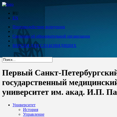
RU
EN
Противодействие коррупции
|
Сведения об образовательной организации
|
ВЕРСИЯ ДЛЯ СЛАБОВИДЯЩИХ
Первый Санкт-Петербургски
государственный медицински
университет им. акад. И.П. П
Университет
История
Управление