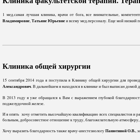
Клиника факультетской терапии. Тера
1 мед.самая лучшая клиника, врачи от бога, все внимательные, компетен
Владимировне
Татьяне Юрьевне
,
и всему мед.персоналу. Еще мой низкий 
Клиника общей хирургии
15 сентября 2014 года я поступила в Клинику общей хирургии для пров
Александрович
. В дальнейшем я находился в клинике и был выписан домой 
В 2013 году я уже обращался к Вам с выражением глубокой благодарнос
поджелудочной железе.
И я опять хочу отметить высочайшую квалификацию всех специалистов и ра
больным, добросовестное отношение к труду, благожелательную атмосферу,
Панютиной О.В.
Хочу выразить благодарность также врачу-анестезиологу
, 