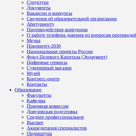
Структура
Документы
Вакансии и конкурсы
Сведения об образовательной организации
Абитуриенту
Противодействие коррупции
О работе телефона доверия по вопросам противоде
Медиа
Приоритет-2030
Национальные проекты России
Фонд Целевого Капитала (Эндаумент)
Цифровые сервисы
Сувенирный магазин
Музей
Конгресс-центр
Контакты
Образование
Факультеты
Кафедры
Приемная комиссия
Довузовская подготовка
Среднее профессиональное
Высшее
Аккредитация специалистов
Ординатура