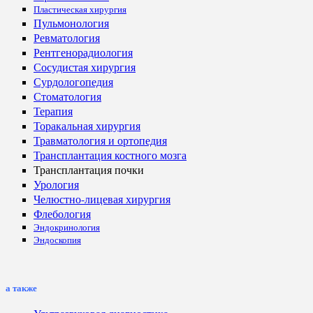
Пластическая хирургия
Пульмонология
Ревматология
Рентгенорадиология
Сосудистая хирургия
Сурдологопедия
Стоматология
Терапия
Торакальная хирургия
Травматология и ортопедия
Трансплантация костного мозга
Трансплантация почки
Урология
Челюстно-лицевая хирургия
Флебология
Эндокринология
Эндоскопия
а также