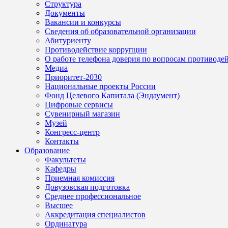
Структура
Документы
Вакансии и конкурсы
Сведения об образовательной организации
Абитуриенту
Противодействие коррупции
О работе телефона доверия по вопросам противоде
Медиа
Приоритет-2030
Национальные проекты России
Фонд Целевого Капитала (Эндаумент)
Цифровые сервисы
Сувенирный магазин
Музей
Конгресс-центр
Контакты
Образование
Факультеты
Кафедры
Приемная комиссия
Довузовская подготовка
Среднее профессиональное
Высшее
Аккредитация специалистов
Ординатура