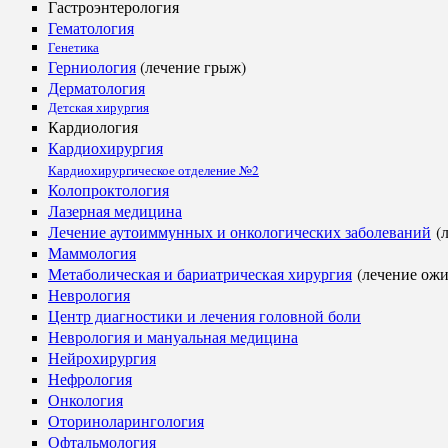
Гастроэнтерология
Гематология
Генетика
Герниология
(лечение грыж)
Дерматология
Детская хирургия
Кардиология
Кардиохирургия
Кардиохирургическое отделение №2
Колопроктология
Лазерная медицина
Лечение аутоиммунных и онкологических заболеваний
(л
Маммология
Метаболическая и бариатрическая хирургия
(лечение ожи
Неврология
Центр диагностики и лечения головной боли
Неврология и мануальная медицина
Нейрохирургия
Нефрология
Онкология
Оториноларингология
Офтальмология