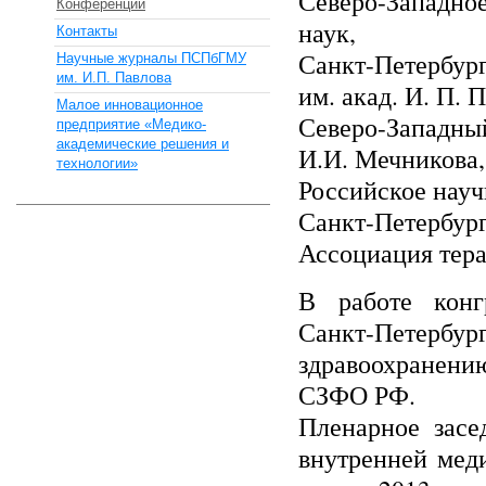
Северо-Западн
Конференции
наук,
Контакты
Санкт-Петербур
Научные журналы ПСПбГМУ
им. И.П. Павлова
им. акад. И. П. 
Малое инновационное
Северо-Западны
предприятие «Медико-
академические решения и
И.И. Мечникова
технологии»
Российское науч
Санкт-Петербург
Ассоциация тера
В работе конгр
Санкт-Петербу
здравоохранени
СЗФО РФ.
Пленарное зас
внутренней мед