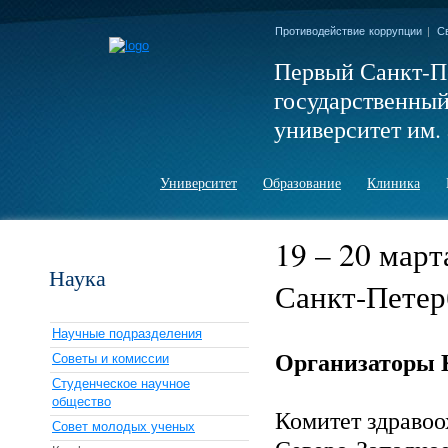
Противодействие коррупции
|
С
Первый Санкт-П
государственны
университет им. 
Университет
Образование
Клиника
19 – 20 март
Наука
Санкт-Пете
Научные подразделения
Организаторы 
Советы и комиссии
Студенческое научное
общество
Комитет здраво
Совет молодых ученых