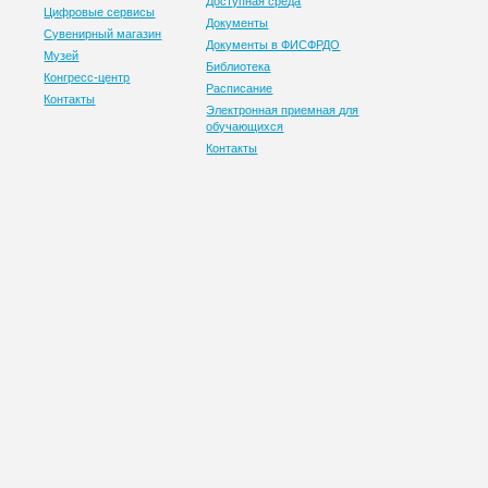
Доступная среда
Цифровые сервисы
Документы
Сувенирный магазин
Документы в ФИСФРДО
Музей
Библиотека
Конгресс-центр
Расписание
Контакты
Электронная приемная для
обучающихся
Контакты