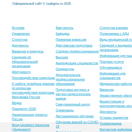
Официальный сайт © 1spbgmu.ru 2025
Университет
Образование
Клиника
История
Факультеты
Структура клиники
Управление
Кафедры
Поликлиника с КДЦ
Структура
Приемная комиссия
Виды медицинской 
Документы
Довузовская подготовка
Сведения о медицин
организации
Вакансии и конкурсы
Среднее профессиональное
Информация для пац
Сведения об
Высшее
образовательной
Платные услуги
Аккредитация специалистов
организации
Обучающимся
Ординатура
Абитуриенту
Информация для
Дополнительное
Противодействие коррупции
специалистов
профессиональное
О работе телефона доверия
образование
Медицинские работн
по вопросам
Подготовка научных и
Вакансии
противодействия коррупции
научно-педагогических
Лекарственное обес
Минздрава России
кадров
Вышестоящие и
Медиа
Симуляционный центр
контролирующие орг
Приоритет-2030
Олимпиады
Документы
Национальные проекты
Дистанционное обучение
Отзывы пациентов
России
Обучение врачей по COVID-
Телемедицина
Фонд Целевого Капитала
19
(Эндаумент)
Контактная информа