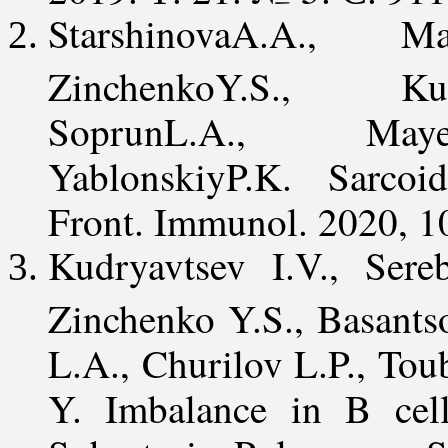
StarshinovaA.A., Ma
ZinchenkoY.S., Kud
SoprunL.A., Mayev
YablonskiyP.K. Sarcoid
Front. Immunol. 2020, 1
Kudryavtsev I.V., Sere
Zinchenko Y.S., Basant
L.A., Churilov L.P., Tou
Y. Imbalance in B cell