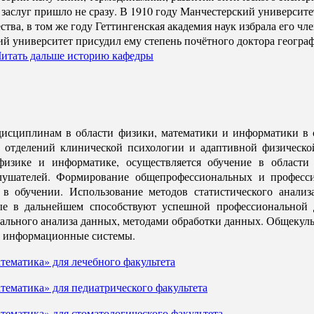
заслуг пришло не сразу. В 1910 году Манчестерский университет
а, в том же году Геттингенская академия наук избрала его чле
ий университет присудил ему степень почётного доктора геогра
итать дальше историю кафедры
исциплинам в области физики, математики и информатики в с
ов, отделений клинической психологии и адаптивной физическо
, физике и информатике, осуществляется обучение в облас
слушателей. Формирование общепрофессиональных и профес
в обучении. Использование методов статистического анализа
рые в дальнейшем способствуют успешной профессиональной 
туального анализа данных, методами обработки данных. Общеку
е информационные системы.
матика» для лечебного факультета
матика» для педиатрического факультета
матика» для стоматологического факультета