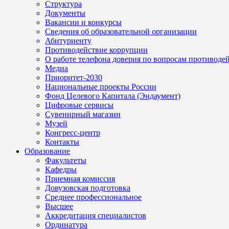
Структура
Документы
Вакансии и конкурсы
Сведения об образовательной организации
Абитуриенту
Противодействие коррупции
О работе телефона доверия по вопросам противоде
Медиа
Приоритет-2030
Национальные проекты России
Фонд Целевого Капитала (Эндаумент)
Цифровые сервисы
Сувенирный магазин
Музей
Конгресс-центр
Контакты
Образование
Факультеты
Кафедры
Приемная комиссия
Довузовская подготовка
Среднее профессиональное
Высшее
Аккредитация специалистов
Ординатура