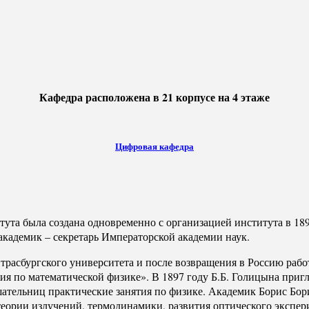
Кафедра расположена в 21 корпусе на 4 этаже
Цифровая кафедра
ута была создана одновременно с организацией института в 18
 академик – секретарь Императорской академии наук.
трасбургского университета и после возвращения в Россию раб
ния по математической физике». В 1897 году Б.Б. Голицына при
ушательниц практические занятия по физике. Академик Борис Бо
еории излучений, термодинамики, развития оптического экспер