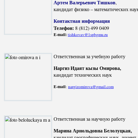
Артем Валерьевич Тишков
,
кандидат физико – математических нау
Контактная информация
Телефон:
8 (812) 499 0409
E-mail:
tishkovav@1spbgmu.ru
Ответственная за учебную работу
Наргиз Идаят кызы Омирова,
кандидат технических наук
E-mail
:
nargizomirova@gmail.com
Ответственная за научную работу
Марина Арнольдовна Белолуцкая,
кандидат географических наук, доцент