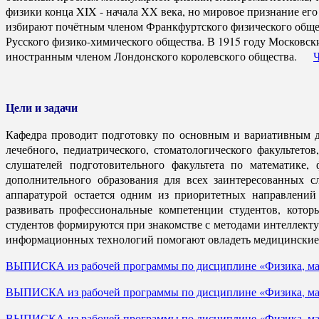
физики конца XIX - начала XX века, но мировое признание его 
избирают почётным членом Франкфуртского физического обществ
Русского физико-химического общества. В 1915 году Московск
иностранным членом Лондонского королевского общества.
Ч
Цели и задачи
Кафедра проводит подготовку по основным и вариативным д
лечебного, педиатрического, стоматологического факультет
слушателей подготовительного факультета по математике
дополнительного образования для всех заинтересованных 
аппаратурой остается одним из приоритетных направлений 
развивать профессиональные компетенции студентов, кото
студентов формируются при знакомстве с методами интеллек
информационных технологий помогают овладеть медицински
ВЫПИСКА из рабочей программы по дисциплине «Физика, мате
ВЫПИСКА из рабочей программы по дисциплине «Физика, мате
ВЫПИСКА из рабочей программы по дисциплине «Физика, мате