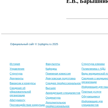
Е.В., Барышник
Официальный сайт © 1spbgmu.ru 2025
Университет
Образование
Клиника
История
Факультеты
Структура клиники
Управление
Кафедры
Поликлиника с КДЦ
Структура
Приемная комиссия
Виды медицинской 
Документы
Довузовская подготовка
Сведения о медицин
организации
Вакансии и конкурсы
Среднее профессиональное
Информация для пац
Сведения об
Высшее
образовательной
Платные услуги
Аккредитация специалистов
организации
Обучающимся
Ординатура
Абитуриенту
Информация для
Дополнительное
Противодействие коррупции
специалистов
профессиональное