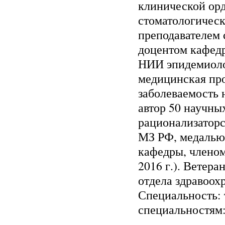
клинической ор
стоматологическ
преподавателем с
доцентом кафедр
НИИ эпидемиоло
медицинская пр
заболеваемость 
автор 50 научны
рационализатор
МЗ РФ, медалью
кафедры, члено
2016 г.). Ветер
отдела здравоох
Специальность: 
специальностям: