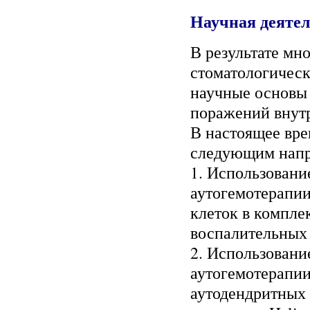
Научная деяте
В результате мн
стоматологичес
научные основы
поражений внутр
В настоящее вре
следующим напр
1. Использован
аутогемотерапии
клеток в компле
воспалительных 
2. Использован
аутогемотерапи
аутодендритных