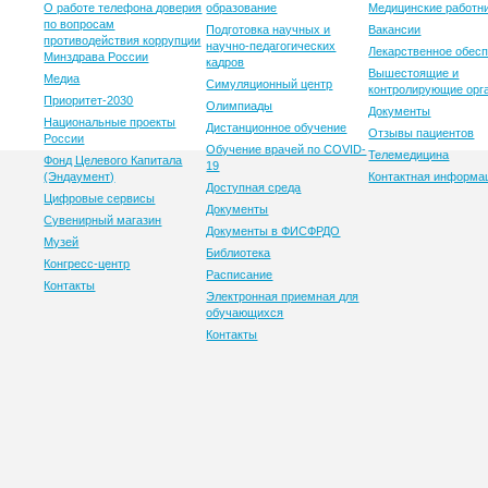
О работе телефона доверия
образование
Медицинские работн
по вопросам
Подготовка научных и
Вакансии
противодействия коррупции
научно-педагогических
Лекарственное обес
Минздрава России
кадров
Вышестоящие и
Медиа
Симуляционный центр
контролирующие орг
Приоритет-2030
Олимпиады
Документы
Национальные проекты
Дистанционное обучение
Отзывы пациентов
России
Обучение врачей по COVID-
Телемедицина
Фонд Целевого Капитала
19
(Эндаумент)
Контактная информа
Доступная среда
Цифровые сервисы
Документы
Сувенирный магазин
Документы в ФИСФРДО
Музей
Библиотека
Конгресс-центр
Расписание
Контакты
Электронная приемная для
обучающихся
Контакты