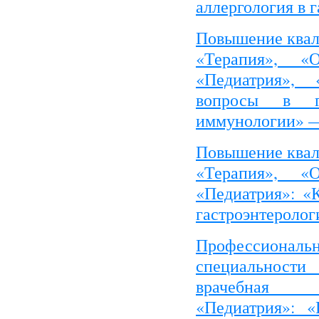
аллергология в 
Повышение квал
«Терапия», «Об
«Педиатрия», 
вопросы в га
иммунологии» —
Повышение квал
«Терапия», «Об
«Педиатрия»: «
гастроэнтероло
Професси
специальност
врачебная
«Педиатрия»: «