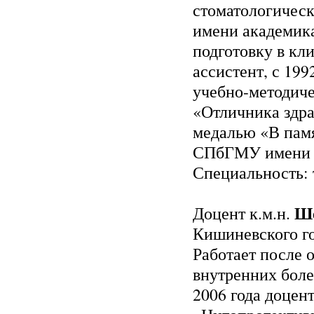
стоматологическ
имени академика
подготовку в кл
ассистент, с 199
учебно-методиче
«Отличника здра
медалью «В памя
СПбГМУ имени а
Специальность: 
Ше
Доцент к.м.н.
Кишиневского го
Работает после 
внутренних боле
2006 года доцен