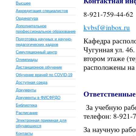
Контактная ин
Высшее
Аккредитация специалистов
8-921-759-44-62
Ординатура
kvbsf@inbox.ru
Дополнительное
профессиональное образование
Кафедра располо
Подготовка научных и научно-
педагогических кадров
Чугунная ул. 46
Симуляционный центр
втором этаже (т
Олимпиады
расположены на
Дистанционное обучение
Обучение врачей по COVID-19
Доступная среда
Документы
Ответственные
Документы в ФИСФРДО
За учебную раб
Библиотека
Расписание
телефон: 8-921-
Электронная приемная для
обучающихся
За научную раб
Контакты