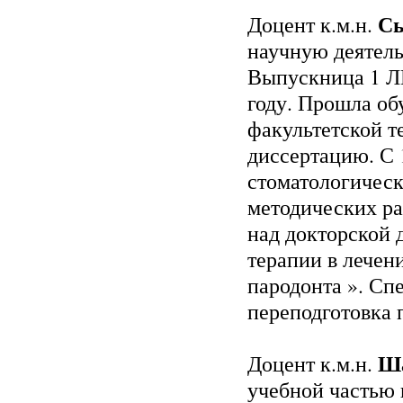
Сы
Доцент к.м.н.
научную деятель
Выпускница 1 ЛМ
году. Прошла об
факультетской т
диссертацию. С 
стоматологическ
методических ра
над докторской 
терапии в лечен
пародонта ». Сп
переподготовка 
Ша
Доцент к.м.н.
учебной частью 