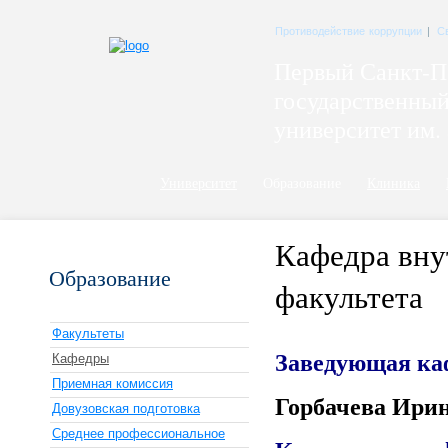
Противодействие коррупции
|
С
Первый Санкт-П
государственны
университет им. 
Университет
Образование
Клиника
Кафедра вну
Образование
факультета
Факультеты
Заведующая ка
Кафедры
Приемная комиссия
Горбачева Ири
Довузовская подготовка
Среднее профессиональное