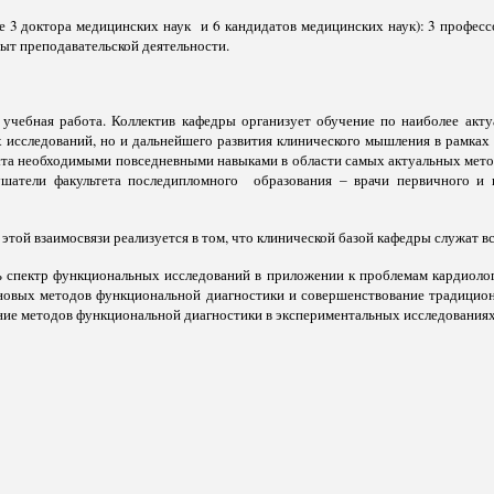
е 3 доктора медицинских наук и 6 кандидатов медицинских наук): 3 професс
пыт преподавательской деятельности.
учебная работа. Коллектив кафедры организует обучение по наиболее акту
 исследований, но и дальнейшего развития клинического мышления в рамках 
та необходимыми повседневными навыками в области самых актуальных мето
шатели факультета последипломного образования – врачи первичного и в
 этой взаимосвязи реализуется в том, что клинической базой кафедры служат 
ь спектр функциональных исследований в приложении к проблемам кардиолог
новых методов функциональной диагностики и совершенствование традицион
ние методов функциональной диагностики в экспериментальных исследования