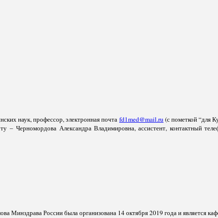
нских наук, профессор, электронная почта
fd1med@mail.ru
(с пометкой “для К
у – Черномордова Александра Владимировна, ассистент, контактный теле
 Минздрава России была организована 14 октября 2019 года и является кафе