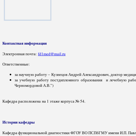
Контактная информация
Электронная почта:
fd1med@mail.ru
Ответственные:
за научную работу – Кузнецов Андрей Александрович, доктор медици
за учебную работу постдипломного образования и лечебную работ
Черномордовой А.В.”)
Кафедра расположена на 1 этаже корпуса № 54.
История кафедры
Кафедра функциональной диагностики ФГОУ ВО ПСПбГМУ имени И.П. Павлова