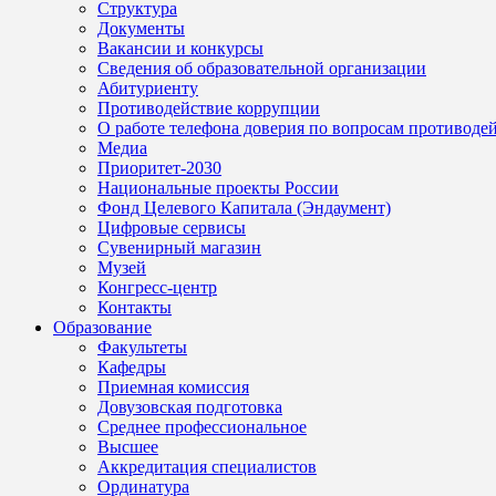
Структура
Документы
Вакансии и конкурсы
Сведения об образовательной организации
Абитуриенту
Противодействие коррупции
О работе телефона доверия по вопросам противоде
Медиа
Приоритет-2030
Национальные проекты России
Фонд Целевого Капитала (Эндаумент)
Цифровые сервисы
Сувенирный магазин
Музей
Конгресс-центр
Контакты
Образование
Факультеты
Кафедры
Приемная комиссия
Довузовская подготовка
Среднее профессиональное
Высшее
Аккредитация специалистов
Ординатура