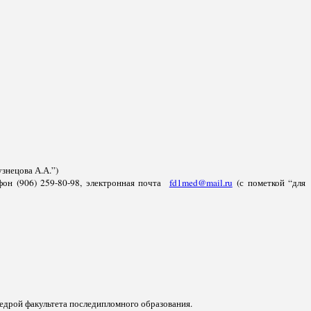
узнецова А.А.”)
фон (906) 259-80-98, электронная почта
fd1med@mail.ru
(с пометкой “для
дрой факультета последипломного образования.