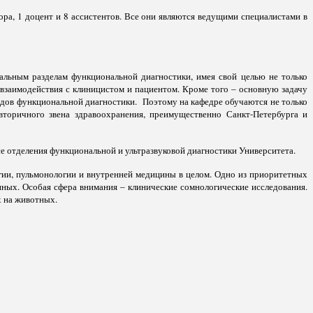
ора, 1 доцент и 8 ассистентов. Все они являются ведущими специалистами в
альным разделам функциональной диагностики, имея свой целью не только
взаимодействия с клиницистом и пациентом. Кроме того – основную задачу
дов функциональной диагностики. Поэтому на кафедре обучаются не только
торичного звена здравоохранения, преимущественно Санкт-Петербурга и
все отделения функциональной и ультразвуковой диагностики Университета.
ии, пульмонологии и внутренней медицины в целом. Одно из приоритетных
ных. Особая сфера внимания – клинические сомнологические исследования.
х на животных.