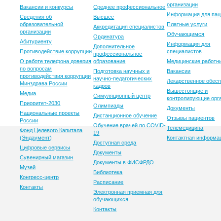
организации
Вакансии и конкурсы
Среднее профессиональное
Информация для пац
Сведения об
Высшее
образовательной
Платные услуги
Аккредитация специалистов
организации
Обучающимся
Ординатура
Абитуриенту
Информация для
Дополнительное
Противодействие коррупции
специалистов
профессиональное
О работе телефона доверия
образование
Медицинские работн
по вопросам
Подготовка научных и
Вакансии
противодействия коррупции
научно-педагогических
Лекарственное обес
Минздрава России
кадров
Вышестоящие и
Медиа
Симуляционный центр
контролирующие орг
Приоритет-2030
Олимпиады
Документы
Национальные проекты
Дистанционное обучение
Отзывы пациентов
России
Обучение врачей по COVID-
Телемедицина
Фонд Целевого Капитала
19
(Эндаумент)
Контактная информа
Доступная среда
Цифровые сервисы
Документы
Сувенирный магазин
Документы в ФИСФРДО
Музей
Библиотека
Конгресс-центр
Расписание
Контакты
Электронная приемная для
обучающихся
Контакты