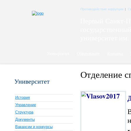
Противодействие коррупции
|
С
Первый Санкт-П
государственны
университет им. 
Университет
Образование
Клиника
Отделение 
Университет
История
Управление
В
Структура
н
Документы
Вакансии и конкурсы