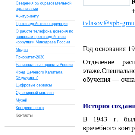
Сведения об образовательной
+
организации
Абитуриенту
tvlasov@spb-gmu
Противодействие коррупции
О работе телефона доверия по
вопросам противодействия
коррупции Минздрава России
Год основания 1
Медиа
Приоритет-2030
Отделение рас
Национальные проекты России
этаже.Специальн
Фонд Целевого Капитала
обучения — очна
(Эндаумент)
Цифровые сервисы
Сувенирный магазин
Музей
История создан
Конгресс-центр
Контакты
В 1943 г. был
врачебного конт