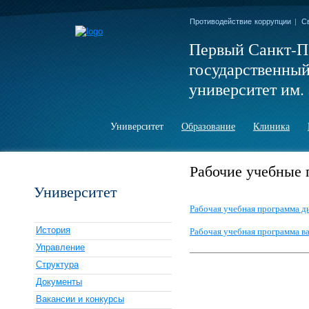
Противодействие коррупции
|
С
Первый Санкт-П
государственны
университет им. 
Университет
Образование
Клиника
Рабочие учебные
Университет
Рабочая учебная программа 
История
Рабочая учебная программа в
Управление
Структура
Документы
Вакансии и конкурсы