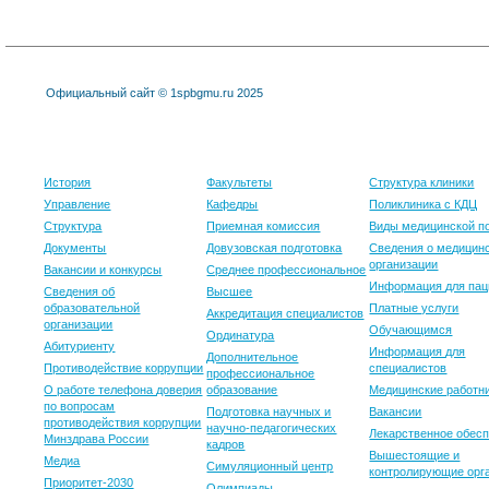
Официальный сайт © 1spbgmu.ru 2025
Университет
Образование
Клиника
История
Факультеты
Структура клиники
Управление
Кафедры
Поликлиника с КДЦ
Структура
Приемная комиссия
Виды медицинской 
Документы
Довузовская подготовка
Сведения о медицин
организации
Вакансии и конкурсы
Среднее профессиональное
Информация для пац
Сведения об
Высшее
образовательной
Платные услуги
Аккредитация специалистов
организации
Обучающимся
Ординатура
Абитуриенту
Информация для
Дополнительное
Противодействие коррупции
специалистов
профессиональное
О работе телефона доверия
образование
Медицинские работн
по вопросам
Подготовка научных и
Вакансии
противодействия коррупции
научно-педагогических
Лекарственное обес
Минздрава России
кадров
Вышестоящие и
Медиа
Симуляционный центр
контролирующие орг
Приоритет-2030
Олимпиады