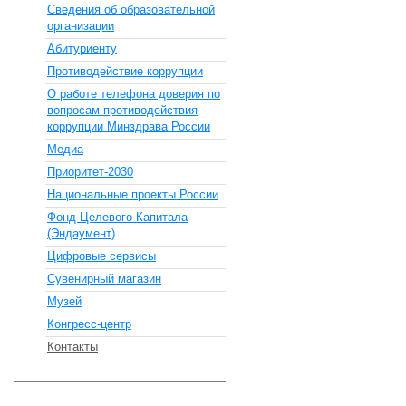
Сведения об образовательной
организации
Абитуриенту
Противодействие коррупции
О работе телефона доверия по
вопросам противодействия
коррупции Минздрава России
Медиа
Приоритет-2030
Национальные проекты России
Фонд Целевого Капитала
(Эндаумент)
Цифровые сервисы
Сувенирный магазин
Музей
Конгресс-центр
Контакты