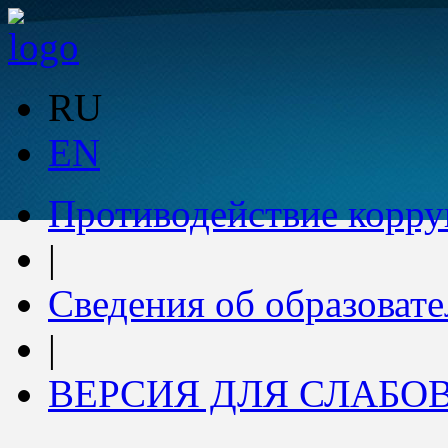
RU
EN
Противодействие корр
|
Сведения об образоват
|
ВЕРСИЯ ДЛЯ СЛАБ