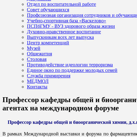
Отдел по воспитательной работе
Совет обучающихся
Профсоюзная организация сотрудников и обучающ
Учебно-спортивная база «Васкелово»
ПСПбГМУ - ВУЗ здорового образа жизни
Духовно-нравственное воспитание
Выпускникам всех лет выпуска
Центр компетенций
Музей
Общежития
Столовая
Противодействие идеологии терроризма
Единое окно по поддержке молодых семей
Служба примирения
МЕДМОЛ
Контакты
Профессор кафедры общей и биоорганич
агентах на международном форуме
Профессор кафедры общей и биоорганической химии, д.х.
В рамках Международной выставки и форума по фармацевтике