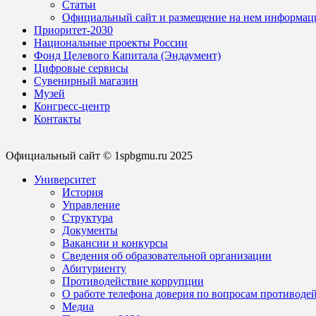
Статьи
Официальный сайт и размещение на нем информац
Приоритет-2030
Национальные проекты России
Фонд Целевого Капитала (Эндаумент)
Цифровые сервисы
Сувенирный магазин
Музей
Конгресс-центр
Контакты
Официальный сайт © 1spbgmu.ru 2025
Университет
История
Управление
Структура
Документы
Вакансии и конкурсы
Сведения об образовательной организации
Абитуриенту
Противодействие коррупции
О работе телефона доверия по вопросам противоде
Медиа