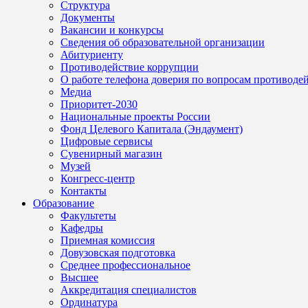
Структура
Документы
Вакансии и конкурсы
Сведения об образовательной организации
Абитуриенту
Противодействие коррупции
О работе телефона доверия по вопросам противоде
Медиа
Приоритет-2030
Национальные проекты России
Фонд Целевого Капитала (Эндаумент)
Цифровые сервисы
Сувенирный магазин
Музей
Конгресс-центр
Контакты
Образование
Факультеты
Кафедры
Приемная комиссия
Довузовская подготовка
Среднее профессиональное
Высшее
Аккредитация специалистов
Ординатура