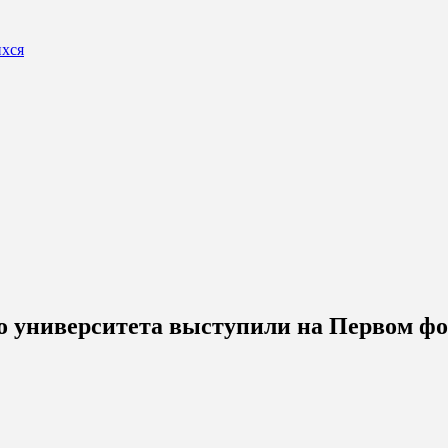
ихся
его университета выступили на Первом ф