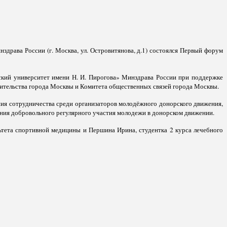
драва России (г. Москва, ул. Островитянова, д.1) состоялся Первый форум
кий университет имени Н. И. Пирогова» Минздрава России при поддержке
вительства города Москвы и Комитета общественных связей города Москвы.
ия сотрудничества среди организаторов молодёжного донорского движения,
ения добровольного регулярного участия молодежи в донорском движении.
ьтета спортивной медицины и Першина Ирина, студентка 2 курса лечебного