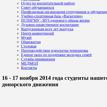
Отдел по воспитательной работе
Совет обучающихся
Профсоюзная организация сотрудников и обучающ
Учебно-спортивная база «Васкелово»
ПСПбГМУ - ВУЗ здорового образа жизни
Духовно-нравственное воспитание
Выпускникам всех лет выпуска
Центр компетенций
Музей
Общежития
Столовая
Противодействие идеологии терроризма
Единое окно по поддержке молодых семей
Служба примирения
МЕДМОЛ
Контакты
16 - 17 ноября 2014 года студенты наш
донорского движения