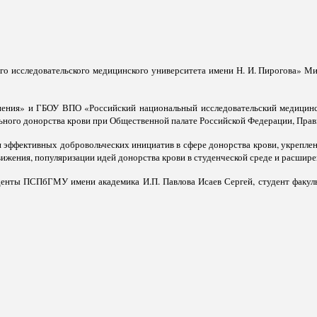
 исследовательского медицинского университета имени Н. И. Пирогова» Минз
ения» и ГБОУ ВПО «Российский национальный исследовательский медицинс
ьного донорства крови при Общественной палате Российской Федерации, Пра
 эффективных добровольческих инициатив в сфере донорства крови, укреплен
ижения, популяризации идей донорства крови в студенческой среде и расшир
денты ПСПбГМУ имени академика И.П. Павлова Исаев Сергей, студент факул