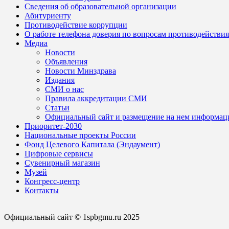
Сведения об образовательной организации
Абитуриенту
Противодействие коррупции
О работе телефона доверия по вопросам противодействи
Медиа
Новости
Объявления
Новости Минздрава
Издания
СМИ о нас
Правила аккредитации СМИ
Статьи
Официальный сайт и размещение на нем информац
Приоритет-2030
Национальные проекты России
Фонд Целевого Капитала (Эндаумент)
Цифровые сервисы
Сувенирный магазин
Музей
Конгресс-центр
Контакты
Официальный сайт © 1spbgmu.ru 2025