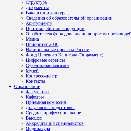
Структура
Документы
Вакансии и конкурсы
Сведения об образовательной организации
Абитуриенту
Противодействие коррупции
О работе телефона доверия по вопросам противоде
Медиа
Приоритет-2030
Национальные проекты России
Фонд Целевого Капитала (Эндаумент)
Цифровые сервисы
Сувенирный магазин
Музей
Конгресс-центр
Контакты
Образование
Факультеты
Кафедры
Приемная комиссия
Довузовская подготовка
Среднее профессиональное
Высшее
Аккредитация специалистов
Ординатура