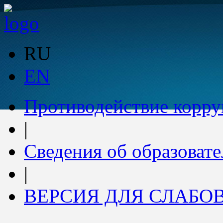
RU
EN
Противодействие корр
|
Сведения об образоват
|
ВЕРСИЯ ДЛЯ СЛАБ