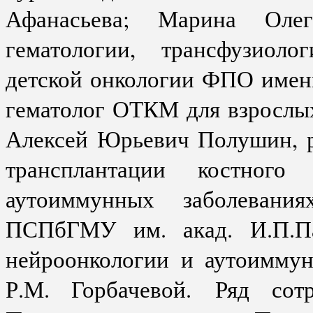
Афанасьева; Марина Оле
гематологии, трансфузиоло
детской онкологии ФПО имени
гематолог ОТКМ для взрослы
Алексей Юрьевич Полушин, р
трансплантации костног
аутоиммунных заболевани
ПСПбГМУ им. акад. И.П.Па
нейроонкологии и аутоимму
Р.М. Горбачевой.
Ряд сот