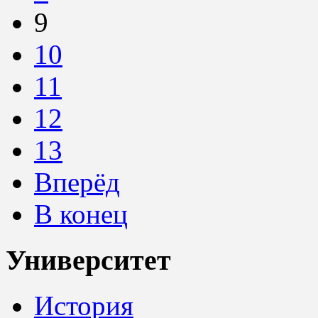
9
10
11
12
13
Вперёд
В конец
Университет
История