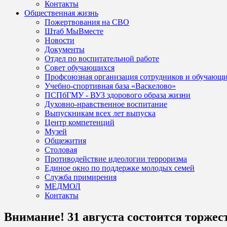
Контакты
Общественная жизнь
Пожертвования на СВО
Штаб МыВместе
Новости
Документы
Отдел по воспитательной работе
Совет обучающихся
Профсоюзная организация сотрудников и обучающ
Учебно-спортивная база «Васкелово»
ПСПбГМУ - ВУЗ здорового образа жизни
Духовно-нравственное воспитание
Выпускникам всех лет выпуска
Центр компетенций
Музей
Общежития
Столовая
Противодействие идеологии терроризма
Единое окно по поддержке молодых семей
Служба примирения
МЕДМОЛ
Контакты
Внимание! 31 августа состоится торже