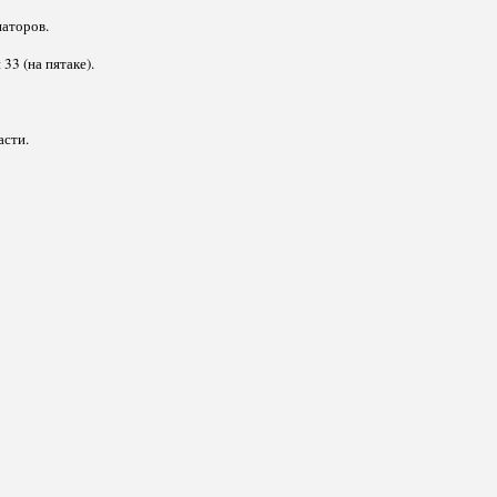
наторов.
3 (на пятаке).
асти.