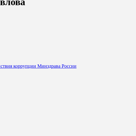
авлова
йствия коррупции Минздрава России