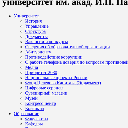
университет им. акад. И.П. П
Университет
История
Управление
Структура
Документы
Вакансии и конкурсы
Сведения об образовательной организации
Абитуриенту
Противодействие коррупции
О работе телефона доверия по вопросам противоде
Медиа
Приоритет-2030
Национальные проекты России
Фонд Целевого Капитала (Эндаумент)
Цифровые сервисы
Сувенирный магазин
Музей
Конгресс-центр
Контакты
Образование
Факультеты
Кафедры