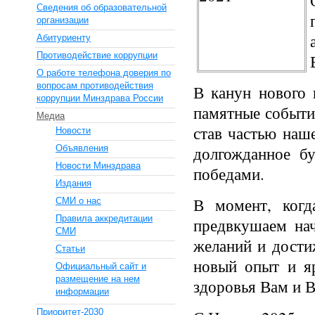
Сведения об образовательной
организации
Абитуриенту
Противодействие коррупции
О работе телефона доверия по
вопросам противодействия
В канун нового 
коррупции Минздрава России
памятные события
Медиа
став частью наше
Новости
Объявления
долгожданное б
Новости Минздрава
победами.
Издания
В момент, когд
СМИ о нас
Правила аккредитации
предвкушаем нач
СМИ
желаний и дости
Статьи
новый опыт и яр
Официальный сайт и
размещение на нем
здоровья Вам и 
информации
Приоритет-2030