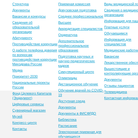
Структура
Приемная комиссия
Виды медицинской 
Документы
Довузовская подготовка
Сведения о медицин
организации
Вакансии и конкурсы
Среднее профессиональное
Информация для пац
Сведения об
Высшее
образовательной
Платные услуги
Аккредитация специалистов
организации
Обучающимся
Ординатура
Абитуриенту
Информация для
Дополнительное
Противодействие коррупции
специалистов
профессиональное
О работе телефона доверия
образование
Медицинские работн
по вопросам
Подготовка научных и
Вакансии
противодействия коррупции
научно-педагогических
Лекарственное обес
Минздрава России
кадров
Вышестоящие и
Медиа
Симуляционный центр
контролирующие орг
Приоритет-2030
Олимпиады
Документы
Национальные проекты
Дистанционное обучение
Отзывы пациентов
России
Обучение врачей по COVID-
Телемедицина
Фонд Целевого Капитала
19
(Эндаумент)
Контактная информа
Доступная среда
Цифровые сервисы
Документы
Сувенирный магазин
Документы в ФИСФРДО
Музей
Библиотека
Конгресс-центр
Расписание
Контакты
Электронная приемная для
обучающихся