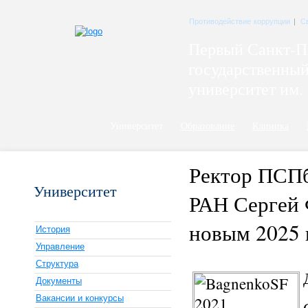
Противодействие коррупции
|
С
Первый Санкт-П
государственны
университет им. 
Университет
Образование
Клиника
Ректор ПСПб
Университет
РАН Сергей 
новым 2025 
История
Управление
Структура
Документы
Вакансии и конкурсы