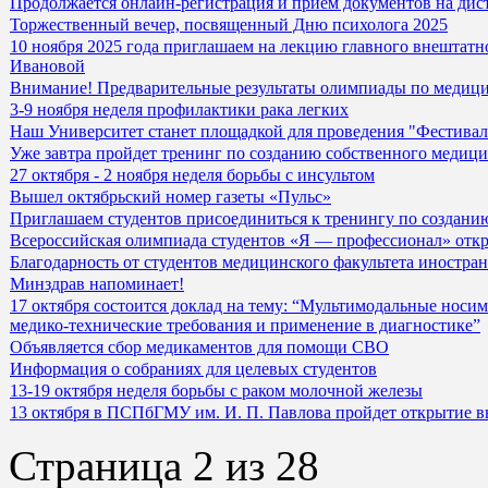
Продолжается онлайн-регистрация и прием документов на дис
Торжественный вечер, посвященный Дню психолога 2025
10 ноября 2025 года приглашаем на лекцию главного внештат
Ивановой
Внимание! Предварительные результаты олимпиады по медицин
3-9 ноября неделя профилактики рака легких
Наш Университет станет площадкой для проведения "Фестива
Уже завтра пройдет тренинг по созданию собственного медици
27 октября - 2 ноября неделя борьбы с инсультом
Вышел октябрьский номер газеты «Пульс»
Приглашаем студентов присоединиться к тренингу по создани
Всероссийская олимпиада студентов «Я — профессионал» откр
Благодарность от студентов медицинского факультета иностра
Минздрав напоминает!
17 октября состоится доклад на тему: “Мультимодальные носи
медико-технические требования и применение в диагностике”
Объявляется сбор медикаментов для помощи СВО
Информация о собраниях для целевых студентов
13-19 октября неделя борьбы с раком молочной железы
13 октября в ПСПбГМУ им. И. П. Павлова пройдет открытие в
Страница 2 из 28