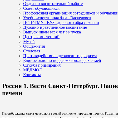
Отдел по воспитательной работе
Совет обучающихся
Профсоюзная организация сотрудников и обучающ
Учебно-спортивная база «Васкелово»
ПСПбГМУ - ВУЗ здорового образа жизни
Духовно-нравственное воспитание
Выпускникам всех лет выпуска
Центр компетенций
Музей
Общежития
Столовая
Противодействие идеологии терроризма
Единое окно по поддержке молодых семей
Служба примирения
МЕДМОЛ
Контакты
Россия 1. Вести Санкт-Петербург. Паци
печени
Петербурженка стала матерью в третий раз после пересадки печени. Роды п
помочь врачи разных специализаций. О ювелирной работе большой команды 