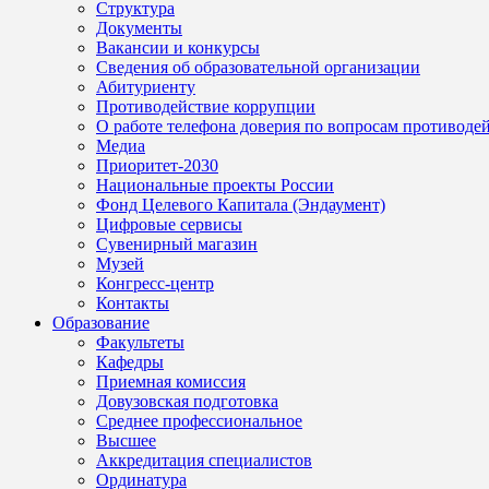
Структура
Документы
Вакансии и конкурсы
Сведения об образовательной организации
Абитуриенту
Противодействие коррупции
О работе телефона доверия по вопросам противоде
Медиа
Приоритет-2030
Национальные проекты России
Фонд Целевого Капитала (Эндаумент)
Цифровые сервисы
Сувенирный магазин
Музей
Конгресс-центр
Контакты
Образование
Факультеты
Кафедры
Приемная комиссия
Довузовская подготовка
Среднее профессиональное
Высшее
Аккредитация специалистов
Ординатура