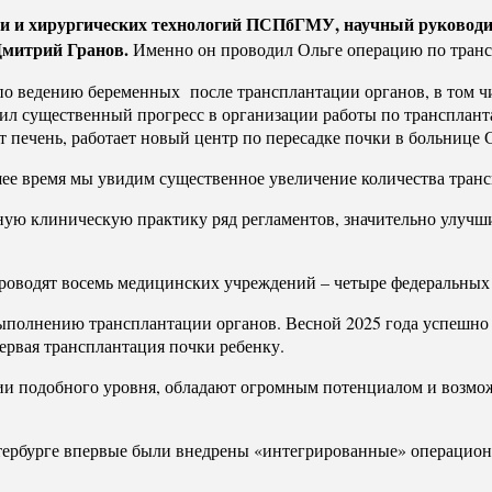
 и хирургических технологий ПСПбГМУ, научный руководите
Дмитрий Гранов.
Именно он проводил Ольге операцию по трансп
о ведению беременных после трансплантации органов, в том чис
ил существенный прогресс в организации работы по трансплант
т печень, работает новый центр по пересадке почки в больнице 
ее время мы увидим существенное увеличение количества трансп
ную клиническую практику ряд регламентов, значительно улучш
роводят восемь медицинских учреждений – четыре федеральных 
ыполнению трансплантации органов. Весной 2025 года успешно 
ервая трансплантация почки ребенку.
и подобного уровня, обладают огромным потенциалом и возмо
етербурге впервые были внедрены «интегрированные» операцио