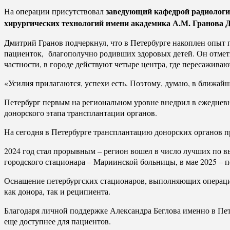
заведующий кафедрой радиологии
На операции присутствовал
хирургических технологий имени академика А.М. Гранова 
Дмитрий Гранов подчеркнул, что в Петербурге накоплен опыт п
пациенток, благополучно родивших здоровых детей. Он отмет
частности, в городе действуют четыре центра, где пересаживаю
«Усилия прилагаются, успехи есть. Поэтому, думаю, в ближайш
Петербург первым на региональном уровне внедрил в ежеднев
донорского этапа трансплантации органов.
На сегодня в Петербурге трансплантацию донорских органов п
2024 год стал прорывным – регион вошел в число лучших по в
городского стационара – Мариинской больницы, в мае 2025 – п
Оснащение петербургских стационаров, выполняющих операци
как донора, так и реципиента.
Благодаря личной поддержке Александра Беглова именно в П
еще доступнее для пациентов.