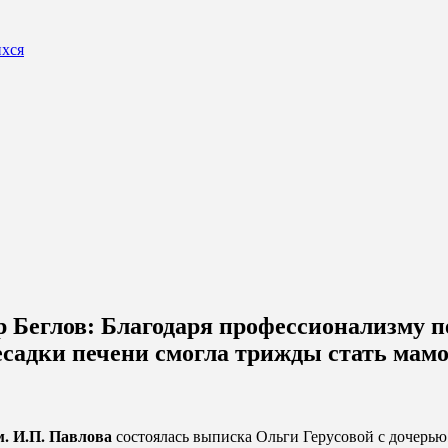
ихся
р Беглов: Благодаря профессионализму п
садки печени смогла трижды стать мам
. И.П. Павлова
состоялась выписка Ольги Герусовой с дочерью