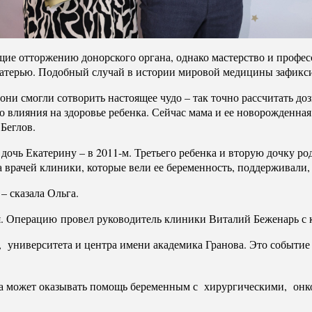
ие отторжению донорского органа, однако мастерство и профес
 матерью. Подобный случай в истории мировой медицины зафикс
они смогли сотворить настоящее чудо – так точно рассчитать до
 влияния на здоровье ребенка. Сейчас мама и ее новорожденная 
Беглов.
 дочь Екатерину – в 2011-м. Третьего ребенка и вторую дочку ро
врачей клиники, которые вели ее беременность, поддерживали, 
– сказала Ольга.
ия. Операцию провел руководитель клиники Виталий Беженарь с
а, университета и центра имени академика Гранова. Это событ
ка может оказывать помощь беременным с хирургическими, онк