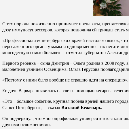
С тех пор она пожизненно принимает препараты, препятствующ
дозу иммуносупрессоров, которая позволила ей трижды стать
«Профессионализм петербургских врачей настолько высок, что 
пересаженного органа у мамы и одновременно – их негативного
многодетную семью больше», – отметил губернатор Александр 
Первого ребенка – сына Дмитрия – Ольга родила в 2008 году, а
малолетней узницей Освенцима. Ольга Герусова поблагодарила 
«Поэтому с ними было вообще не страшно идти на операцию», 
Ее дочь Варвара появилась на свет с помощью кесарева сечен
«Это – большое событие, крупная победа врачей нашего город
Виталий Беженарь.
Санкт‑Петербурге», – сказал
Он подчеркнул, что многопрофильная университетская клини
другими осложнениями.