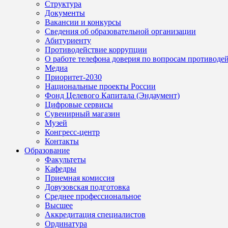
Структура
Документы
Вакансии и конкурсы
Сведения об образовательной организации
Абитуриенту
Противодействие коррупции
О работе телефона доверия по вопросам противоде
Медиа
Приоритет-2030
Национальные проекты России
Фонд Целевого Капитала (Эндаумент)
Цифровые сервисы
Сувенирный магазин
Музей
Конгресс-центр
Контакты
Образование
Факультеты
Кафедры
Приемная комиссия
Довузовская подготовка
Среднее профессиональное
Высшее
Аккредитация специалистов
Ординатура