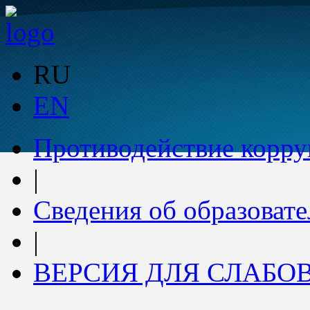
RU
EN
Противодействие корр
|
Сведения об образоват
|
ВЕРСИЯ ДЛЯ СЛАБ