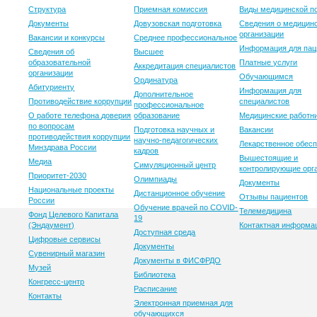
Структура
Приемная комиссия
Виды медицинской 
Документы
Довузовская подготовка
Сведения о медицин
организации
Вакансии и конкурсы
Среднее профессиональное
Информация для пац
Сведения об
Высшее
образовательной
Платные услуги
Аккредитация специалистов
организации
Обучающимся
Ординатура
Абитуриенту
Информация для
Дополнительное
Противодействие коррупции
специалистов
профессиональное
О работе телефона доверия
образование
Медицинские работн
по вопросам
Подготовка научных и
Вакансии
противодействия коррупции
научно-педагогических
Лекарственное обес
Минздрава России
кадров
Вышестоящие и
Медиа
Симуляционный центр
контролирующие орг
Приоритет-2030
Олимпиады
Документы
Национальные проекты
Дистанционное обучение
Отзывы пациентов
России
Обучение врачей по COVID-
Телемедицина
Фонд Целевого Капитала
19
(Эндаумент)
Контактная информа
Доступная среда
Цифровые сервисы
Документы
Сувенирный магазин
Документы в ФИСФРДО
Музей
Библиотека
Конгресс-центр
Расписание
Контакты
Электронная приемная для
обучающихся