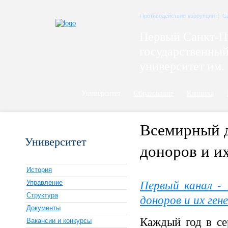
Противодействие коррупции
|
С
Первый Санкт-П
государственны
университет им. 
Университет
Образование
Клиника
Всемирный д
Университет
доноров и и
История
Первый канал - 
Управление
Структура
доноров и их ген
Документы
Каждый год в се
Вакансии и конкурсы