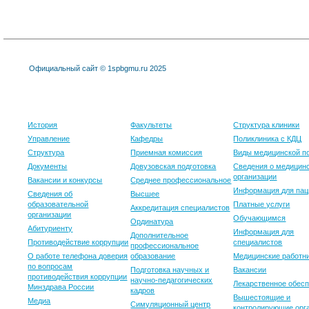
Официальный сайт © 1spbgmu.ru 2025
Университет
Образование
Клиника
История
Факультеты
Структура клиники
Управление
Кафедры
Поликлиника с КДЦ
Структура
Приемная комиссия
Виды медицинской 
Документы
Довузовская подготовка
Сведения о медицин
организации
Вакансии и конкурсы
Среднее профессиональное
Информация для пац
Сведения об
Высшее
образовательной
Платные услуги
Аккредитация специалистов
организации
Обучающимся
Ординатура
Абитуриенту
Информация для
Дополнительное
Противодействие коррупции
специалистов
профессиональное
О работе телефона доверия
образование
Медицинские работн
по вопросам
Подготовка научных и
Вакансии
противодействия коррупции
научно-педагогических
Лекарственное обес
Минздрава России
кадров
Вышестоящие и
Медиа
Симуляционный центр
контролирующие орг