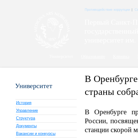
Противодействие коррупции
|
С
Первый Санкт-П
государственны
университет им. 
Университет
Образование
Клиника
В Оренбурге
Университет
страны собр
История
В Оренбурге пр
Управление
Структура
России, посвяще
Документы
станции скорой 
Вакансии и конкурсы