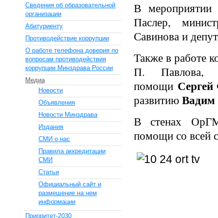
В мероприятии 
Сведения об образовательной
организации
Паслер, минист
Абитуриенту
Савинова и депут
Противодействие коррупции
О работе телефона доверия по
Также в работе 
вопросам противодействия
коррупции Минздрава России
П. Павлова, 
Медиа
Сергей
помощи
Новости
Вадим
развитию
Объявления
Новости Минздрава
В стенах ОрГМ
Издания
помощи со всей 
СМИ о нас
Правила аккредитации
СМИ
Статьи
Официальный сайт и
размещение на нем
информации
Приоритет-2030