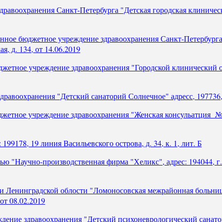
дравоохранения Санкт-Петербурга "Детская городская клиническ
нное бюджетное учреждение здравоохранения Санкт-Петербурга 
я, д. 134, от 14.06.2019
юджетное учреждение здравоохранения "Городской клинический он
равоохранения "Детский санаторий Солнечное" адресс, 197736, г.
джетное учреждение здравоохранения "Женская консульатция № 4
99178, 19 линия Васильевского острова, д. 34, к. 1, лит. Б
ью "Научно-производственная фирма "Хеликс", адрес: 194044, г
 Ленинградской облости "Ломоносовская межрайонная больница 
от 08.02.2019
ение здравоохранения "Детский психоневрологический санаторий