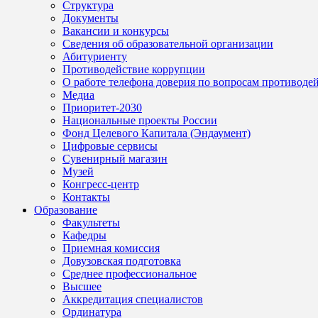
Структура
Документы
Вакансии и конкурсы
Сведения об образовательной организации
Абитуриенту
Противодействие коррупции
О работе телефона доверия по вопросам противоде
Медиа
Приоритет-2030
Национальные проекты России
Фонд Целевого Капитала (Эндаумент)
Цифровые сервисы
Сувенирный магазин
Музей
Конгресс-центр
Контакты
Образование
Факультеты
Кафедры
Приемная комиссия
Довузовская подготовка
Среднее профессиональное
Высшее
Аккредитация специалистов
Ординатура