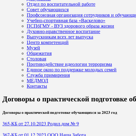
Отдел по воспитательной работе
Совет обучающихся
Профсоюзная организация сотрудников и обучающ
Учебно-спортивная база «Васкелово»
ПСПбГМУ - ВУЗ здорового образа жизни
Духовно-нравственное воспитание
Выпускникам всех лет выпуска
Центр компетенций
Музей
Общежития
Столовая
Противодействие идеологии терроризма
Единое окно по поддержке молодых семей
Служба примирения
МЕДМОЛ
Контакты
Договоры о практической подготовке 
Договоры о практической подготовке обучающихся за 2023 год
365-КБ от 27.10.2023 Родил.дом № 9
367-КБ от 01.12.2023 ООО Наша Забота