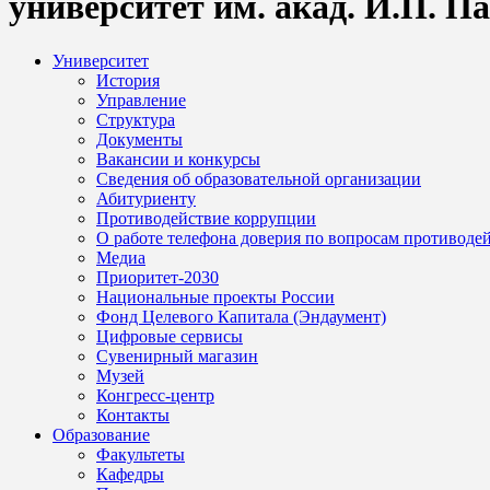
университет им. акад. И.П. П
Университет
История
Управление
Структура
Документы
Вакансии и конкурсы
Сведения об образовательной организации
Абитуриенту
Противодействие коррупции
О работе телефона доверия по вопросам противоде
Медиа
Приоритет-2030
Национальные проекты России
Фонд Целевого Капитала (Эндаумент)
Цифровые сервисы
Сувенирный магазин
Музей
Конгресс-центр
Контакты
Образование
Факультеты
Кафедры