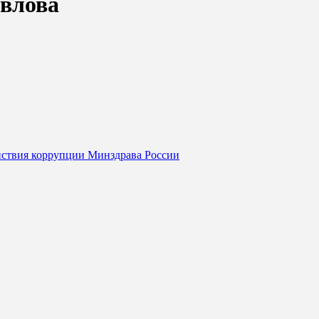
авлова
йствия коррупции Минздрава России