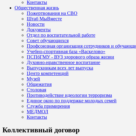
Контакты
Общественная жизнь
Пожертвования на СВО
Штаб МыВместе
Новости
Документы
Отдел по воспитательной работе
Совет обучающихся
Профсоюзная организация сотрудников и обучающ
Учебно-спортивная база «Васкелово»
ПСПбГМУ - ВУЗ здорового образа жизни
Духовно-нравственное воспитание
Выпускникам всех лет выпуска
Центр компетенций
Музей
Общежития
Столовая
Противодействие идеологии терроризма
Единое окно по поддержке молодых семей
Служба примирения
МЕДМОЛ
Контакты
Коллективный договор