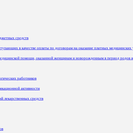
джетных средств
тупающих в качестве оплаты по договорам на оказание платных медицинских 
медицинской помощи, оказанной женщинам и новорожденным в период родов 
огических работников
ликационной активности
ий лекарственных средств
ов