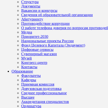
Структура
Документы
Вакансии и конкурсы
Сведения об образовательной организации
Абитуриенту
Противодействие коррупции
О работе телефона доверия по вопросам противоде
Медиа
Приоритет-2030
Национальные проекты России
Фонд Целевого Капитала (Эндаумент)
Цифровые сервисы
Сувенирный магазин
Музей
Конгресс-центр
Контакты
Образование
Факультеты
Кафедры
Приемная комиссия
Довузовская подготовка
Среднее профессиональное
Высшее
Аккредитация специалистов
Ординатура