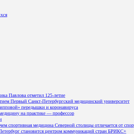
ихся
ика Павлова отметил 125-летие
летием Первый Санкт-Петербургский медицинский университет
грипповой» передышки и коронавируса
 медицину на практике — профессор
и
л, чем спортивная медицина Северной столицы отличается от с
у Петербург становится центром коммуникаций стран БРИКС+