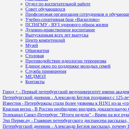
Отдел по воспитательной работе
Совет обучающихся
Профсоюзная организация сотрудников и обучающ
Учебно-спортивная база «Васкелово»
ПСПбГМУ - ВУЗ здорового образа жизни
Духовно-нравственное воспитание
Выпускникам всех лет выпуска
Центр компетенций
Музей
Общежития
Столовая
Противодействие идеологии терроризма
Единое окно по поддержке молодых семей
Служба примирения
МЕДМОЛ
Контакты
Город + - Первый петербургский медуниверситет имени академ
Петербургский дневник - Александр Беглов поздравил с 125-
Известия - Петербуржцы стали более уязвимы к H1N1 из-за «
Красная весна - В России необходимо внедрять доказательную
Телеканал Санкт-Петербург. "Итоги недели" - Врачи на все рук
Эхо Перми.ру - Главврач петербургского диспансера рассказа
Петербургский дневник - Александр Беглов рассказал, почем