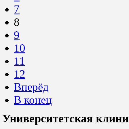
7
8
9
10
11
12
Вперёд
В конец
Университетская клини