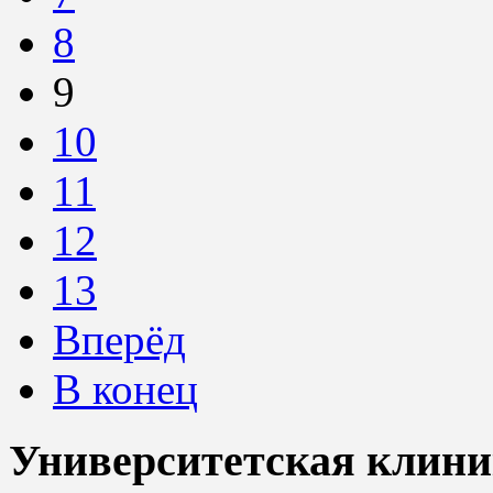
8
9
10
11
12
13
Вперёд
В конец
Университетская клини