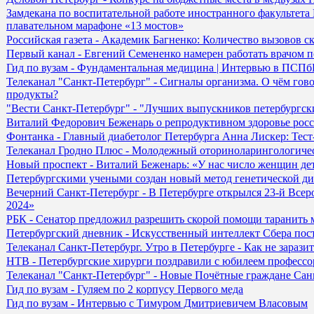
Замдекана по воспитательной работе иностранного факультет
плавательном марафоне «13 мостов»
Российская газета - Академик Багненко: Количество вызовов 
Первый канал - Евгений Семененко намерен работать врачом 
Гид по вузам - Фундаментальная медицина | Интервью в ПСП
Телеканал "Санкт-Петербург" - Сигналы организма. О чём гово
продукты?
"Вести Санкт-Петербург" - "Лучших выпускников петербургски
Виталий Федорович Беженарь о репродуктивном здоровье рос
Фонтанка - Главный диабетолог Петербурга Анна Лискер: Тест
Телеканал Гродно Плюс - Молодежный оториноларингологиче
Новый проспект - Виталий Беженарь: «У нас число женщин дето
Петербургскими учеными создан новый метод генетической д
Вечерний Санкт-Петербург - В Петербурге открылся 23-й Все
2024»
РБК - Сенатор предложил разрешить скорой помощи таранить
Петербургский дневник - Искусственный интеллект Сбера пос
Телеканал Санкт-Петербург. Утро в Петербурге - Как не зараз
НТВ - Петербургские хирурги поздравили с юбилеем профессо
Телеканал "Санкт-Петербург" - Новые Почётные граждане Санкт
Гид по вузам - Гуляем по 2 корпусу Первого меда
Гид по вузам - Интервью с Тимуром Дмитриевичем Власовым