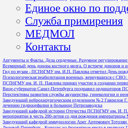
Единое окно по подд
Служба примирения
МЕДМОЛ
Контакты
Аргументы и Факты. Дела сердечные. Разумное регулирование
Всемирный день донора костного мозга. О встрече доноров и 
Гид по вузам - ПСПбГМУ им. И.П. Павлова отметил День рожд
Психологическая реабилитация военных, вернувшихся с СВО: а
ПСПбГМУ им. И. П. Павлова принял участие в создании перво
Вице-губернатор Санкт-Петербурга поздравил ординаторов П
Перспективы развития службы акушерства, гинекологии и нео
Заведующий нейрохирургическим отделением № 2 Гаврилов Г. 
лечению гидроцефалии в больнице Петрозаводска
Заведующий кафедрой истории Отечества ПСПбГМУ им. И. П.
мероприятии в честь 200-летия со дня рождения императриц
Заведующий кафедрой иммунологии Арег Артемович Тотолян в
Деловой Петербург - Конкурс на бюджетные места в медвузах 